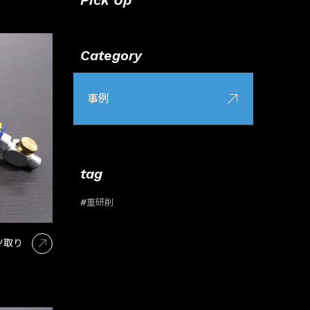
Pick Up
Category
事例
tag
#重研削
ツ取り