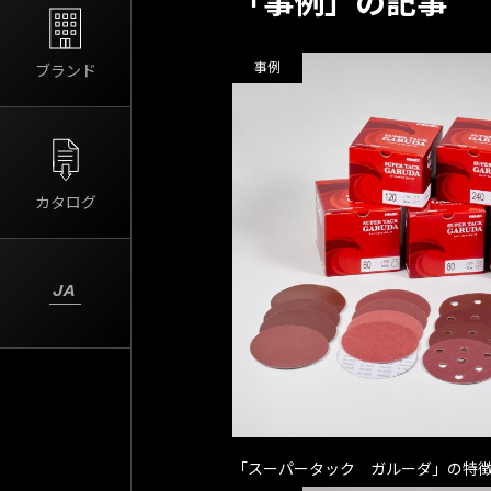
「事例」の記事
事例
ブランド
カタログ
JA
「スーパータック ガルーダ」の特