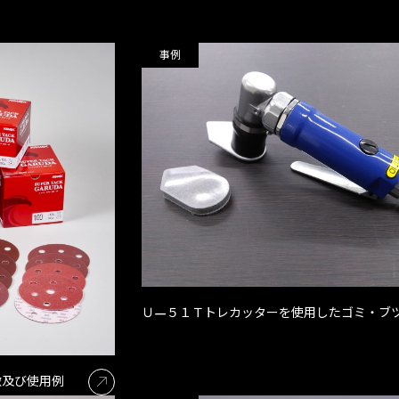
事例
Ｕ—５１Ｔトレカッターを使用したゴミ・ブ
徴及び使用例